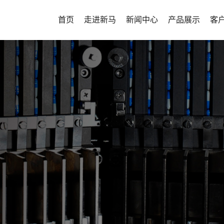
首页
走进新马
新闻中心
产品展示
客
公司介绍
新闻中心
实验型项目整体
客
发展历程
生产型项目整体
企业文化
密闭性项目整体
资质荣誉
连续制造解决方
新马药机将不
新马风貌
客户定制化解决
高质量、高可
山东新马制药装备有限公司坐
宣传视频
其他辅机
设备，为用户
淄博市高新技术开发区，公司成立
及时到位的全
年，其前身为意大利...