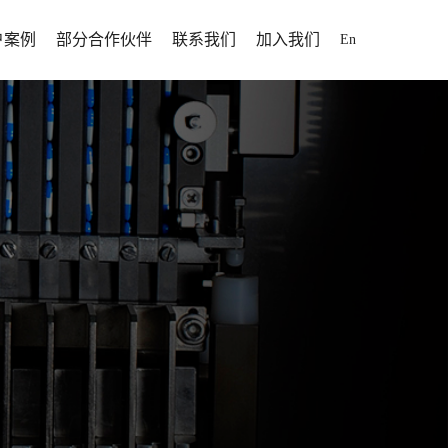
户案例
部分合作伙伴
联系我们
加入我们
En
解决方案
户案例
招聘信息
解决方案
人才发展
解决方案
加入我们
案
断为制药行业提供高效率、
为全球用户提供固体制剂专业化、自动
方案
靠性、高性价比的固体制剂
落于山东省
化、信息化、智能化整体解决方案。
为全球用户提供固体制剂专业化、自动
打造智能化制药工厂提供更
于1995
化、信息化、智能化整体解决方案。
方位服务。