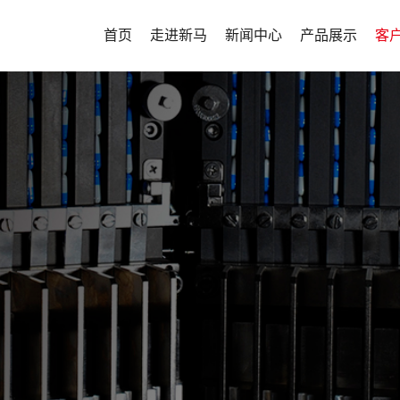
首页
走进新马
新闻中心
产品展示
客
公司介绍
新闻中心
实验型项目整体
客
发展历程
生产型项目整体
企业文化
密闭性项目整体
资质荣誉
连续制造解决方
新马药机将不
新马风貌
客户定制化解决
高质量、高可
山东新马制药装备有限公司坐
宣传视频
其他辅机
设备，为用户
淄博市高新技术开发区，公司成立
及时到位的全
年，其前身为意大利...