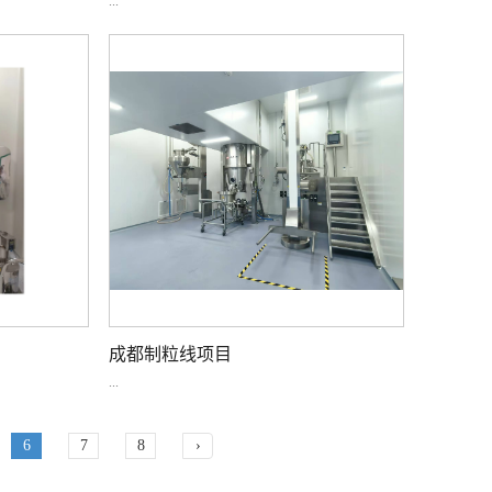
...
成都制粒线项目
...
6
7
8
›