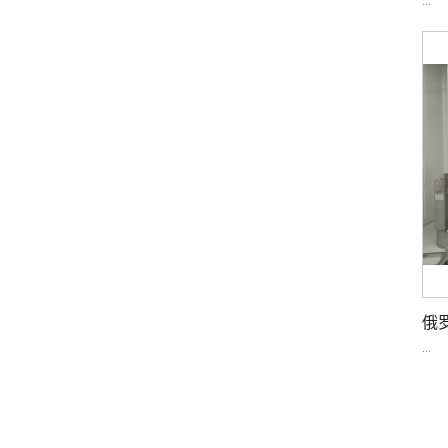
...
俄
...