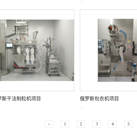
...
罗斯干法制粒机项目‌
俄罗斯包衣机项目
...
‹
1
2
3
4
5