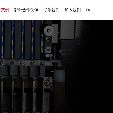
户案例
部分合作伙伴
联系我们
加入我们
En
解决方案
户案例
招聘信息
解决方案
人才发展
解决方案
加入我们
案
断为制药行业提供高效率、
为全球用户提供固体制剂专业化、自动
方案
靠性、高性价比的固体制剂
落于山东省
化、信息化、智能化整体解决方案。
为全球用户提供固体制剂专业化、自动
打造智能化制药工厂提供更
于1995
化、信息化、智能化整体解决方案。
方位服务。